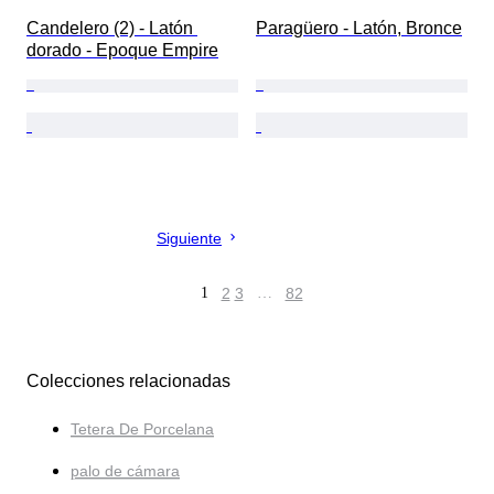
Candelero (2) - Latón 
Paragüero - Latón, Bronce
dorado - Epoque Empire
Siguiente
1
2
3
…
82
Colecciones relacionadas
Tetera De Porcelana
palo de cámara