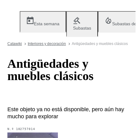
Esta semana
Subastas de
Subastas
Catawiki
Interiores y decoración
Antigüedades y muebles clásicos
Antigüedades y
muebles clásicos
Este objeto ya no está disponible, pero aún hay
mucho para explorar
N.º
102757014