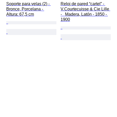
Soporte para velas (2) - 
Reloj de pared “cartel” - 
Bronce, Porcelana - 
V.Courtecuisse & Cie Lille 
Altura: 67,5 cm
-   Madera, Latón - 1850 - 
1900