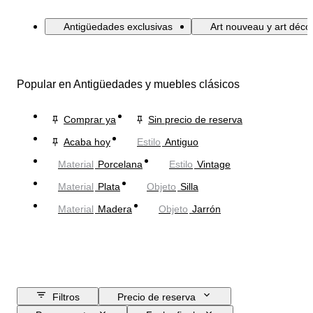
Antigüedades exclusivas
Art nouveau y art déco
Popular en Antigüedades y muebles clásicos
Comprar ya
Sin precio de reserva
Acaba hoy
Estilo
Antiguo
Material
Porcelana
Estilo
Vintage
Material
Plata
Objeto
Silla
Material
Madera
Objeto
Jarrón
Filtros
Precio de reserva