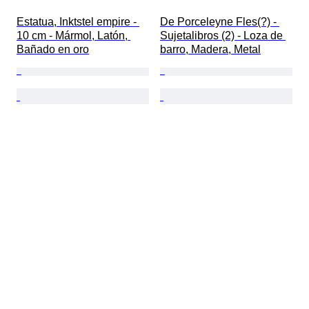
Estatua, Inktstel empire - 
De Porceleyne Fles(?) - 
10 cm - Mármol, Latón, 
Sujetalibros (2) - Loza de 
Bañado en oro
barro, Madera, Metal