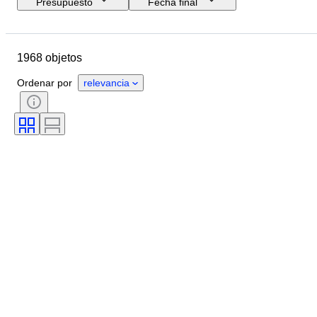
Presupuesto
Fecha final
Ubicación
Tamaño
Dimensiones
Marca
Objeto
1968 objetos
País de origen
Material
Género
Estado
Período
Ordenar por
relevancia
Certificado
Tema
Estilo
Firma
Color
Movimiento del reloj
Reserva de energía
Con sonido
Tipo de reloj
Era
Diámetro de la caja
Original / réplica
Creador
Procedencia