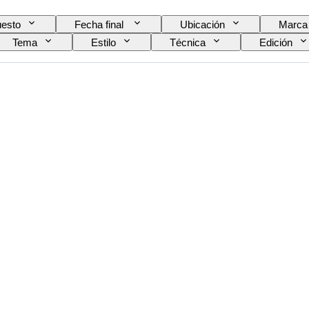
esto
Fecha final
Ubicación
Marca
Tema
Estilo
Técnica
Edición
ídeo
Tipo de microscopio
Tipo de prismáticos
Era
Vendido por
Tipo de película