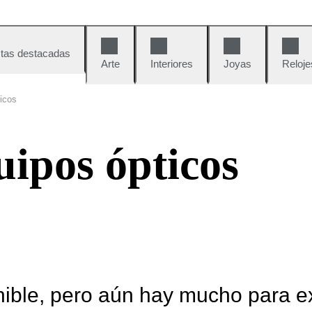
tas destacadas
Arte
Interiores
Joyas
Reloje
icos
ipos ópticos
nible, pero aún hay mucho para e