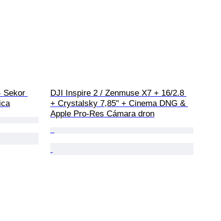
 Sekor 
DJI Inspire 2 / Zenmuse X7 + 16/2.8 
ica
+ Crystalsky 7,85" + Cinema DNG & 
Apple Pro-Res Cámara dron