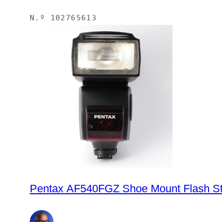
N.º
102765613
Pentax AF540FGZ Shoe Mount Flash St