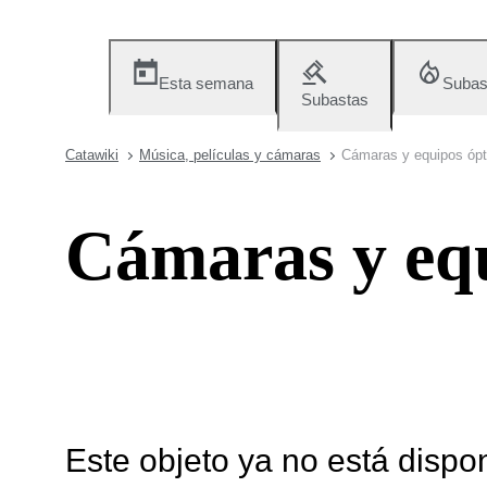
Esta semana
Subas
Subastas
Catawiki
Música, películas y cámaras
Cámaras y equipos ópt
Cámaras y equ
Este objeto ya no está dispo