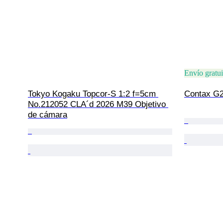
Envío gratui
Tokyo Kogaku Topcor-S 1:2 f=5cm 
Contax G2
No.212052 CLA´d 2026 M39 Objetivo 
de cámara