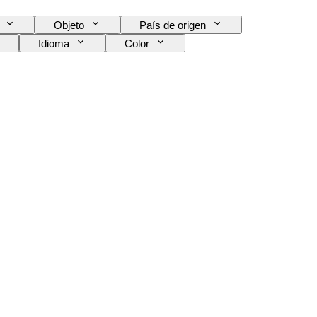
Objeto
País de origen
Idioma
Color
Tipo de telescopio