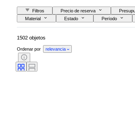
Filtros
Precio de reserva
Presupu
Material
Estado
Período
Montura del objetivo
Tipo de grabadora de v
Tipo de videocámara
Testado y funcionando
1502 objetos
Ordenar por
relevancia