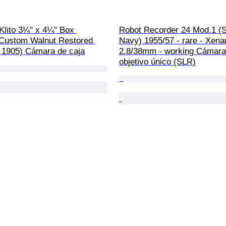
Klito 3¼" x 4¼" Box 
Robot Recorder 24 Mod.1 (
Custom Walnut Restored 
Navy) 1955/57 - rare - Xena
. 1905) Cámara de caja
2.8/38mm - working Cámara 
objetivo único (SLR)