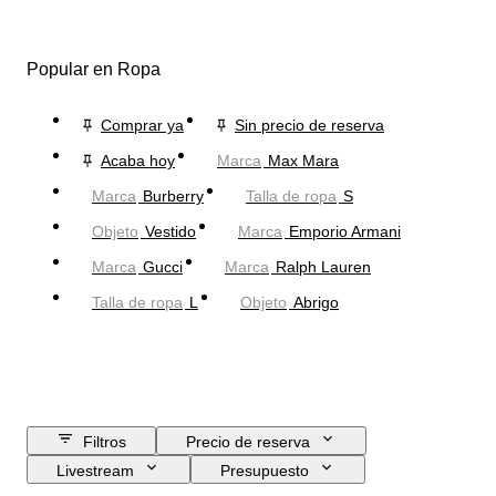
Popular en Ropa
Comprar ya
Sin precio de reserva
Acaba hoy
Marca
Max Mara
Marca
Burberry
Talla de ropa
S
Objeto
Vestido
Marca
Emporio Armani
Marca
Gucci
Marca
Ralph Lauren
Talla de ropa
L
Objeto
Abrigo
Filtros
Precio de reserva
Livestream
Presupuesto