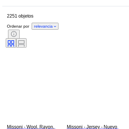
Fecha final
Ubicación
Marca
Objeto
2251 objetos
País de origen
Material
Género
Estado
Período
Ordenar por
relevancia
Estilo
Color
Talla de ropa
Tamaño del artículo
Era
Motivo
Medida del cuello de la camisa
Accesorios incluidos
Talla de calzado
Missoni - Wool, Rayon, 
Missoni - Jersey - Nuevo 