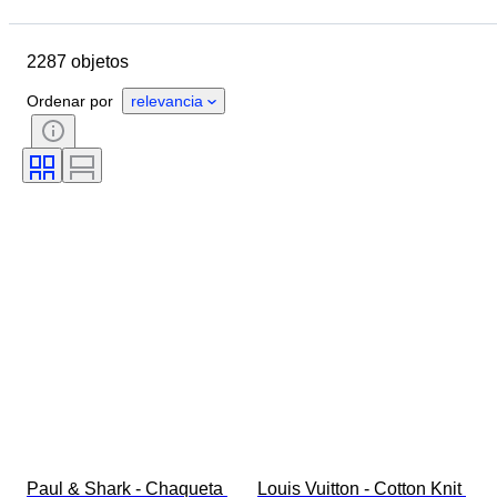
Fecha final
Ubicación
Marca
Objeto
2287 objetos
País de origen
Material
Género
Estado
Período
Ordenar por
relevancia
Estilo
Color
Talla de ropa
Tamaño del artículo
Era
Motivo
Medida del cuello de la camisa
Accesorios incluidos
Talla de calzado
Paul & Shark - Chaqueta 
Louis Vuitton - Cotton Knit 