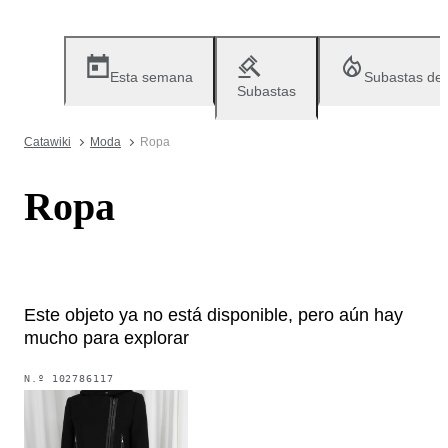
Esta semana
Subastas de
Subastas
Catawiki
Moda
Ropa
Ropa
Este objeto ya no está disponible, pero aún hay
mucho para explorar
N.º
102786117