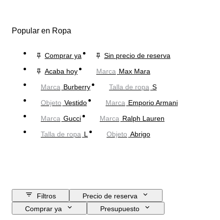
Popular en Ropa
Comprar ya
Sin precio de reserva
Acaba hoy
Marca
Max Mara
Marca
Burberry
Talla de ropa
S
Objeto
Vestido
Marca
Emporio Armani
Marca
Gucci
Marca
Ralph Lauren
Talla de ropa
L
Objeto
Abrigo
Filtros
Precio de reserva
Comprar ya
Presupuesto