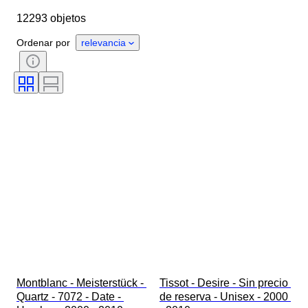
12293 objetos
Longitud de la correa del reloj
Objeto
País de origen
Material
Ordenar por
relevancia
Género
Estado
Período
Certificado
Tema
Edición
Idioma
Color
Movimiento del reloj
Material de la correa del reloj
Era
Reserva de energía
Con sonido
Original / réplica
Tipo de automobilia
Modelo
Montblanc - Meisterstück - 
Tissot - Desire - Sin precio 
Quartz - 7072 - Date - 
de reserva - Unisex - 2000 