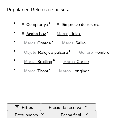
Popular en Relojes de pulsera
Comprar ya
Sin precio de reserva
Acaba hoy
Marca
Rolex
Marca
Omega
Marca
Seiko
Objeto
Reloj de pulsera
Género
Hombre
Marca
Breitling
Marca
Cartier
Marca
Tissot
Marca
Longines
Filtros
Precio de reserva
Presupuesto
Fecha final
Ubicación
Marca
Diámetro de la caja