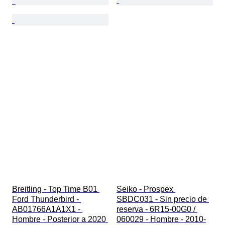
Breitling - Top Time B01 
Seiko - Prospex 
Ford Thunderbird - 
SBDC031 - Sin precio de 
AB01766A1A1X1 - 
reserva - 6R15-00G0 / 
Hombre - Posterior a 2020 
060029 - Hombre - 2010-