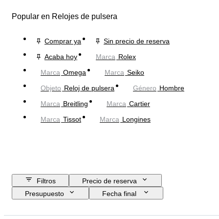
Popular en Relojes de pulsera
Comprar ya
Sin precio de reserva
Acaba hoy
Marca
Rolex
Marca
Omega
Marca
Seiko
Objeto
Reloj de pulsera
Género
Hombre
Marca
Breitling
Marca
Cartier
Marca
Tissot
Marca
Longines
Filtros
Precio de reserva
Presupuesto
Fecha final
Ubicación
Marca
Diámetro de la caja