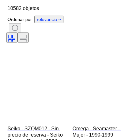
10582 objetos
Longitud de la correa del reloj
Objeto
País de origen
Material
Ordenar por
relevancia
Género
Estado
Período
Certificado
Tema
Edición
Idioma
Color
Movimiento del reloj
Material de la correa del reloj
Era
Reserva de energía
Con sonido
Original / réplica
Tipo de automobilia
Modelo
Seiko - SZQM012 - Sin 
Omega - Seamaster - 
precio de reserva - Seiko 
Mujer - 1990-1999 