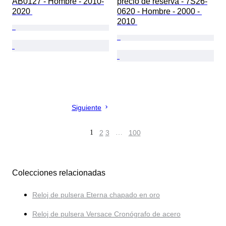
AB0127 - Hombre - 2010-
precio de reserva - 7S26-
2020 
0620 - Hombre - 2000 - 
2010 
Siguiente
1
2
3
…
100
Colecciones relacionadas
Reloj de pulsera Eterna chapado en oro
Reloj de pulsera Versace Cronógrafo de acero