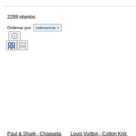
Fecha final
Ubicación
Marca
Objeto
2288 objetos
País de origen
Material
Género
Estado
Período
Ordenar por
relevancia
Estilo
Color
Talla de ropa
Tamaño del artículo
Era
Motivo
Medida del cuello de la camisa
Accesorios incluidos
Talla de calzado
Paul & Shark - Chaqueta 
Louis Vuitton - Cotton Knit 