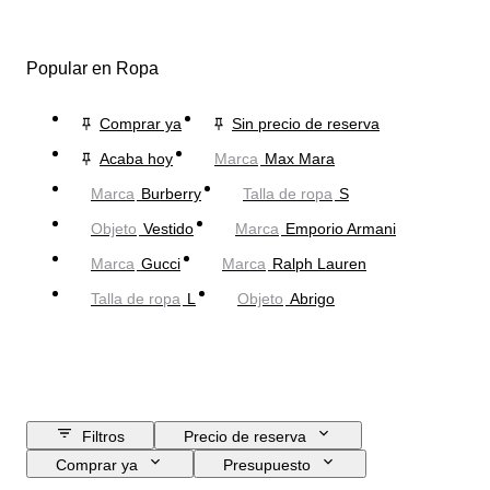
Popular en Ropa
Comprar ya
Sin precio de reserva
Acaba hoy
Marca
Max Mara
Marca
Burberry
Talla de ropa
S
Objeto
Vestido
Marca
Emporio Armani
Marca
Gucci
Marca
Ralph Lauren
Talla de ropa
L
Objeto
Abrigo
Filtros
Precio de reserva
Comprar ya
Presupuesto