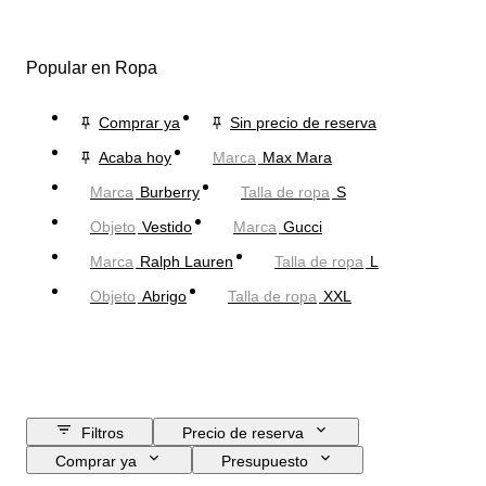
Popular en Ropa
Comprar ya
Sin precio de reserva
Acaba hoy
Marca
Max Mara
Marca
Burberry
Talla de ropa
S
Objeto
Vestido
Marca
Gucci
Marca
Ralph Lauren
Talla de ropa
L
Objeto
Abrigo
Talla de ropa
XXL
Filtros
Precio de reserva
Comprar ya
Presupuesto