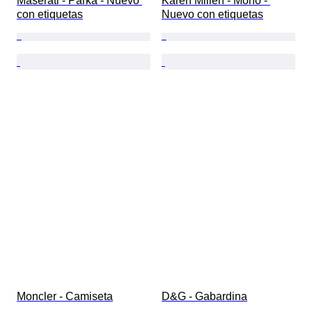
Maserati - Parka - Nuevo 
Karen Millen - Mono - 
con etiquetas
Nuevo con etiquetas
Moncler - Camiseta
D&G - Gabardina