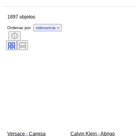
Fecha final
Ubicación
Marca
Objeto
1897 objetos
País de origen
Material
Género
Estado
Período
Ordenar por
relevancia
Estilo
Color
Talla de ropa
Tamaño del artículo
Era
Motivo
Medida del cuello de la camisa
Accesorios incluidos
Talla de calzado
Versace - Camisa
Calvin Klein - Abrigo