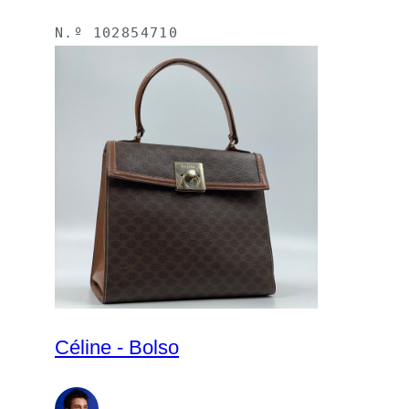
N.º
102854710
Céline - Bolso