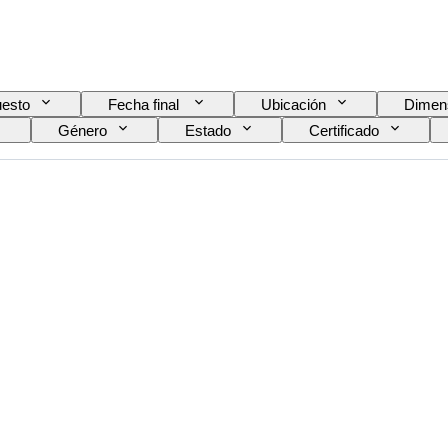
esto
Fecha final
Ubicación
Dimen
Género
Estado
Certificado
Modelo
Talla de calzado