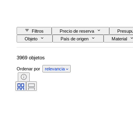
Filtros
Precio de reserva
Presupu
Objeto
País de origen
Material
Motivo
Era
Tamaño del artículo
3969 objetos
Ordenar por
relevancia