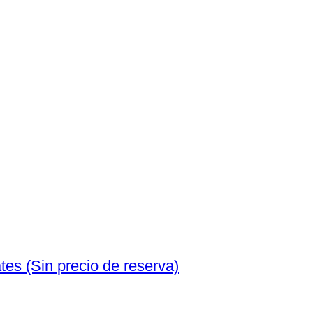
Países Bajos. - 4 banknotes - various dates (Sin precio de reserva)