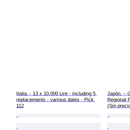
Italia. - 13 x 10.000 Lire - including 5 
Japón. – G
replacements - various dates - Pick 
Regional P
112
(Sin preci