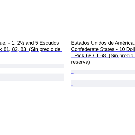
e. - 1, 2½ and 5 Escudos 
Estados Unidos de América.
k 81, 82, 83  (Sin precio de 
Confederate States - 10 Dol
- Pick 68 / T-68  (Sin precio
reserva)