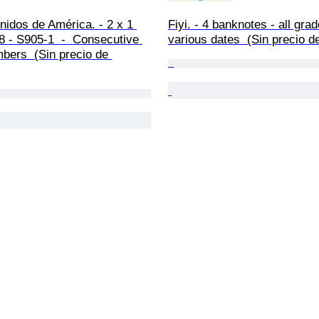
idos de América. - 2 x 1 
Fiyi. - 4 banknotes - all grad
8 - S905-1  -  Consecutive 
various dates  (Sin precio d
bers  (Sin precio de 