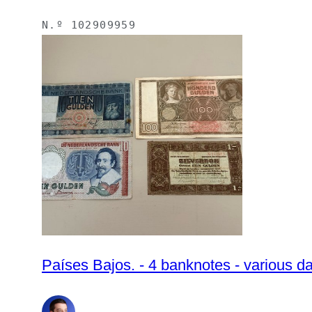
N.º
102909959