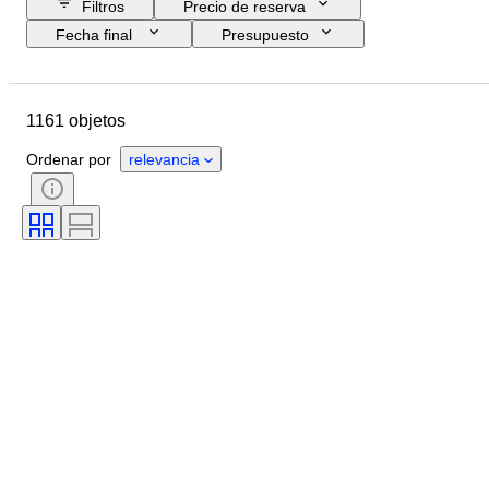
Filtros
Precio de reserva
Fecha final
Presupuesto
Ubicación
Tamaño
Dimensiones
Marca
Objeto
1161 objetos
País de origen
Material
Género
Estado
Accesorios
Ordenar por
relevancia
Período
Tema
Estilo
Firma
Edición
Color
Movimiento del reloj
Vendido por
Artista
Reserva de energía
Con sonido
Era
Creador
Modelo