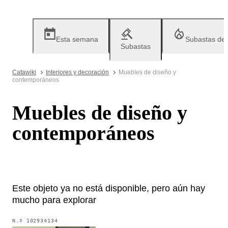
Esta semana
Subastas de
Subastas
Catawiki
Interiores y decoración
Muebles de diseño y
contemporáneos
Muebles de diseño y
contemporáneos
Este objeto ya no está disponible, pero aún hay
mucho para explorar
N.º
102934134