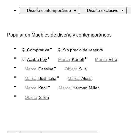
Diseño contemporáneo
Diseño exclusivo
Popular en Muebles de diseño y contemporáneos
Comprar ya
Sin precio de reserva
Acaba hoy
Marca
Kartell
Marca
Vitra
Marca
Cassina
Objeto
Silla
Marca
B&B Italia
Marca
Alessi
Marca
Knoll
Marca
Herman Miller
Objeto
Sillón