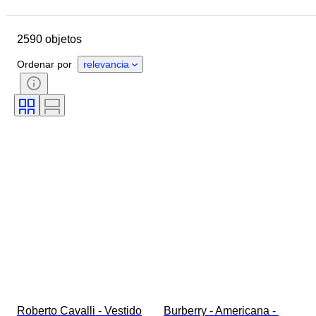
Fecha final
Ubicación
Marca
Objeto
2590 objetos
País de origen
Material
Género
Estado
Período
Ordenar por
relevancia
Estilo
Color
Talla de ropa
Tamaño del artículo
Era
Motivo
Medida del cuello de la camisa
Accesorios incluidos
Talla de calzado
Roberto Cavalli - Vestido
Burberry - Americana - 