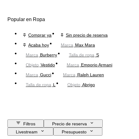
Popular en Ropa
Comprar ya
Sin precio de reserva
Acaba hoy
Marca
Max Mara
Marca
Burberry
Talla de ropa
S
Objeto
Vestido
Marca
Emporio Armani
Marca
Gucci
Marca
Ralph Lauren
Talla de ropa
L
Objeto
Abrigo
Filtros
Precio de reserva
Livestream
Presupuesto