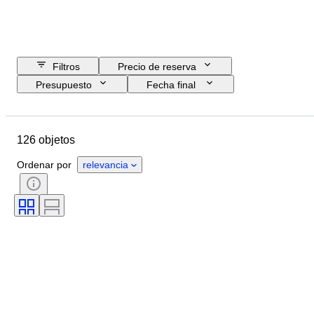
Filtros
Precio de reserva
Presupuesto
Fecha final
Ubicación
Marca
Objeto
País de origen
Material
126 objetos
Género
Estado
Accesorios
Período
Estilo
Color
Ordenar por
relevancia
Original / réplica
Era
Evento deportivo
Deporte
Size
Tipo de memorabilia de deporte
Tamaño
Talla de calzado