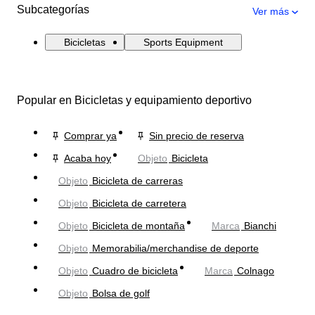
Subcategorías
Ver más
Bicicletas
Sports Equipment
Popular en Bicicletas y equipamiento deportivo
Comprar ya
Sin precio de reserva
Acaba hoy
Objeto
Bicicleta
Objeto
Bicicleta de carreras
Objeto
Bicicleta de carretera
Objeto
Bicicleta de montaña
Marca
Bianchi
Objeto
Memorabilia/merchandise de deporte
Objeto
Cuadro de bicicleta
Marca
Colnago
Objeto
Bolsa de golf