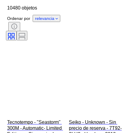
10480 objetos
Longitud de la correa del reloj
Objeto
País de origen
Material
Ordenar por
relevancia
Género
Estado
Período
Certificado
Tema
Edición
Idioma
Color
Movimiento del reloj
Material de la correa del reloj
Era
Reserva de energía
Con sonido
Original / réplica
Tipo de automobilia
Modelo
Tecnotempo - "Seastorm" 
Seiko - Unknown - Sin 
300M - Automatic- Limited 
precio de reserva - 7T92-