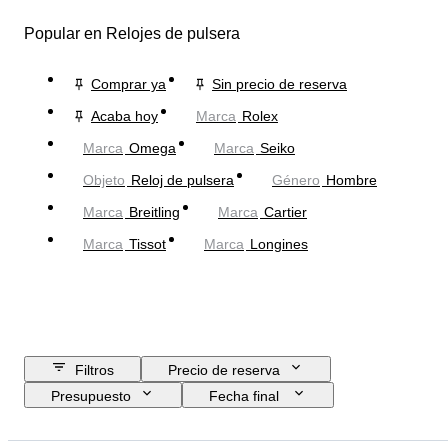
Popular en Relojes de pulsera
Comprar ya
Sin precio de reserva
Acaba hoy
Marca
Rolex
Marca
Omega
Marca
Seiko
Objeto
Reloj de pulsera
Género
Hombre
Marca
Breitling
Marca
Cartier
Marca
Tissot
Marca
Longines
Filtros
Precio de reserva
Presupuesto
Fecha final
Ubicación
Marca
Diámetro de la caja