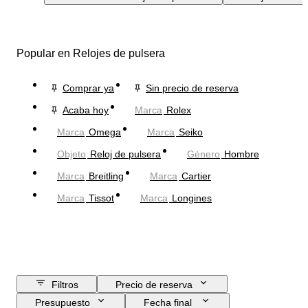
Popular en Relojes de pulsera
Comprar ya
Sin precio de reserva
Acaba hoy
Marca
Rolex
Marca
Omega
Marca
Seiko
Objeto
Reloj de pulsera
Género
Hombre
Marca
Breitling
Marca
Cartier
Marca
Tissot
Marca
Longines
Filtros
Precio de reserva
Presupuesto
Fecha final