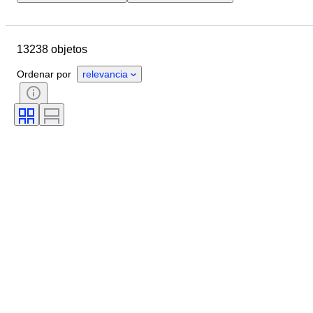
Ubicación
Marca
Diámetro de la caja
13238 objetos
Longitud de la correa del reloj
Objeto
País de origen
Material
Ordenar por
relevancia
Género
Estado
Período
Certificado
Tema
Edición
Idioma
Color
Movimiento del reloj
Material de la correa del reloj
Era
Reserva de energía
Con sonido
Original / réplica
Tipo de automobilia
Modelo