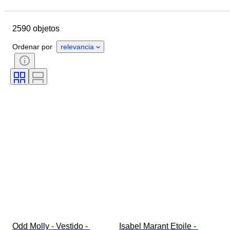
Fecha final
Ubicación
Marca
Objeto
2590 objetos
País de origen
Material
Género
Estado
Período
Ordenar por
relevancia
Estilo
Color
Talla de ropa
Tamaño del artículo
Era
Motivo
Medida del cuello de la camisa
Accesorios incluidos
Talla de calzado
Odd Molly - Vestido - 
Isabel Marant Etoile - 