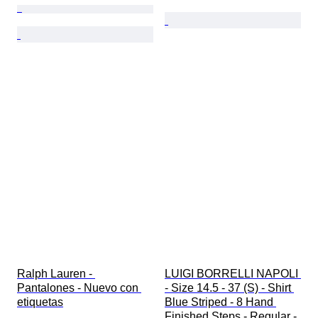
Ralph Lauren - 
LUIGI BORRELLI NAPOLI 
Pantalones - Nuevo con 
- Size 14.5 - 37 (S) - Shirt 
etiquetas
Blue Striped - 8 Hand 
Finished Steps - Regular - 