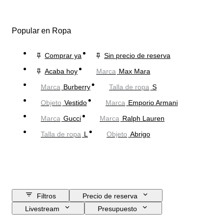
Popular en Ropa
Comprar ya
Sin precio de reserva
Acaba hoy
Marca
Max Mara
Marca
Burberry
Talla de ropa
S
Objeto
Vestido
Marca
Emporio Armani
Marca
Gucci
Marca
Ralph Lauren
Talla de ropa
L
Objeto
Abrigo
Filtros
Precio de reserva
Livestream
Presupuesto