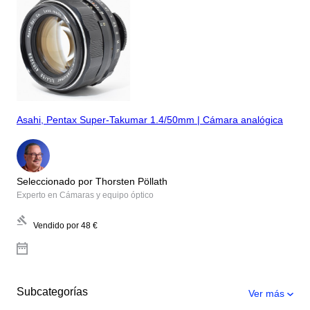
Asahi, Pentax Super-Takumar 1.4/50mm | Cámara analógica
Seleccionado por Thorsten Pöllath
Experto en Cámaras y equipo óptico
Vendido por
48 €
Subcategorías
Ver más