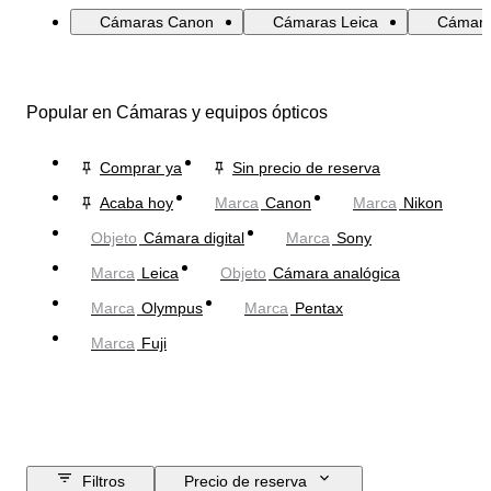
Cámaras Canon
Cámaras Leica
Cámara
Popular en Cámaras y equipos ópticos
Comprar ya
Sin precio de reserva
Acaba hoy
Marca
Canon
Marca
Nikon
Objeto
Cámara digital
Marca
Sony
Marca
Leica
Objeto
Cámara analógica
Marca
Olympus
Marca
Pentax
Marca
Fuji
Filtros
Precio de reserva