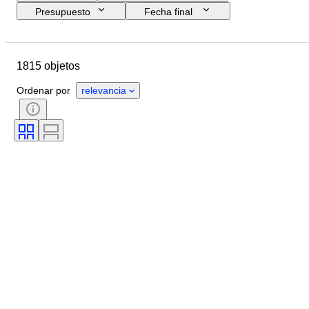
Presupuesto
Fecha final
Ubicación
Marca
Objeto
País de origen
Material
1815 objetos
Estado
Período
Tema
Estilo
Técnica
Edición
Ordenar por
relevancia
Idioma
Color
Montura del objetivo
Tipo de microscopio
Tipo de grabadora de vídeo
Tipo de prismáticos
Tipo de telescopio
Tipo de videocámara
Tipo de película
Vendido por
Era
Testado y funcionando