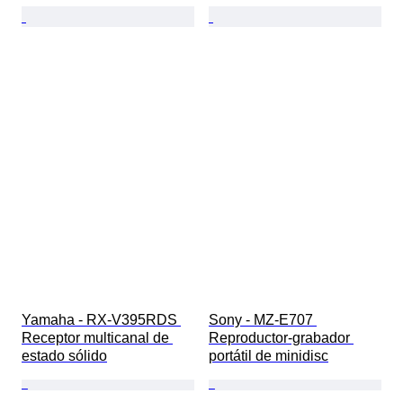
Yamaha - RX-V395RDS 
Sony - MZ-E707 
Receptor multicanal de 
Reproductor-grabador 
estado sólido
portátil de minidisc