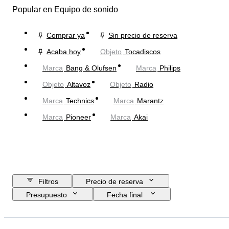
Popular en Equipo de sonido
Comprar ya
Sin precio de reserva
Acaba hoy
Objeto
Tocadiscos
Marca
Bang & Olufsen
Marca
Philips
Objeto
Altavoz
Objeto
Radio
Marca
Technics
Marca
Marantz
Marca
Pioneer
Marca
Akai
Filtros
Precio de reserva
Presupuesto
Fecha final
Ubicación
Marca
Objeto
País de origen
Material