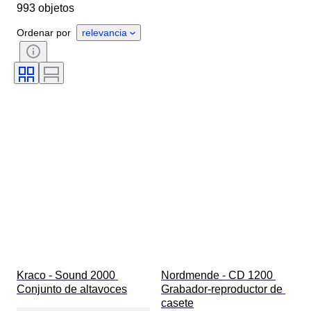
993 objetos
Estado
Accesorios
Período
Estilo
Género artístico
Ordenar por
relevancia
Color
Era
Testado y funcionando
Creador
Kraco - Sound 2000 
Nordmende - CD 1200 
Conjunto de altavoces
Grabador-reproductor de 
casete