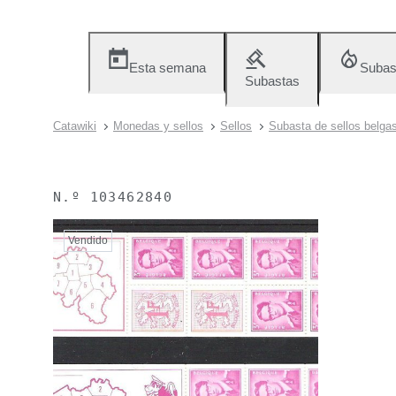
Esta semana
Subas
Subastas
Catawiki
Monedas y sellos
Sellos
Subasta de sellos belga
N.º
103462840
Vendido