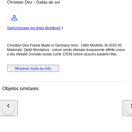
Christian Dior - Gafas de sol
Experto
Seleccionado por Imee Montbord
Christian Dior Frame Made in Germany Anni : 1980 Modello: M 2020 50
Materiale: Optyl Montatura : colore verde sfumato trasparente effetto rosso
e blu metallo cromato lucido Lenti: CR39 colore azzurro pastello Mai
indossato, nuovo in perfette condizioni, in dotazione un sacchetto anti
polvere non originale. Misura Montatura: Ponte: 15 mm Calibro: 56 mm
Asta: 130 mm
Mostrar toda la info
Objetos similares