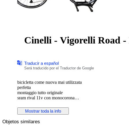
Cinelli - Vigorelli Road -
Traducir a español
Será traducido por el Traductor de Google
bicicletta come nuova mai utilizzata
perfetta
montaggio tutto originale
sram rival 11v con monocorona
telaio columbus acciaio
modello cinelli vigorelli road
Mostrar toda la info
verniciatura unica e bellissima
cerchi vittoria 28"
Objetos similares