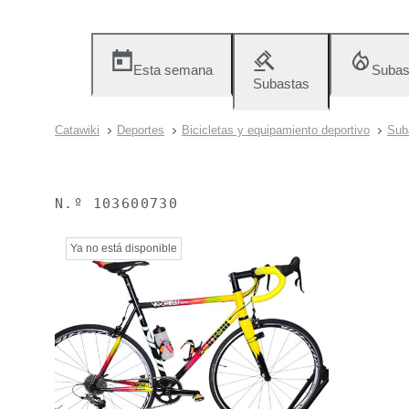
Esta semana
Subas
Subastas
Catawiki
Deportes
Bicicletas y equipamiento deportivo
Sub
N.º
103600730
Ya no está disponible