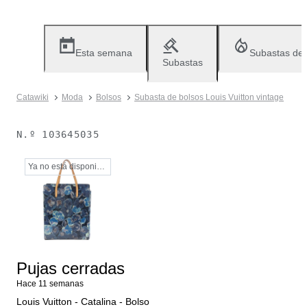
Esta semana
Subastas de
Subastas
Catawiki
Moda
Bolsos
Subasta de bolsos Louis Vuitton vintage
N.º
103645035
Ya no está disponible
Pujas cerradas
Hace 11 semanas
Louis Vuitton - Catalina - Bolso