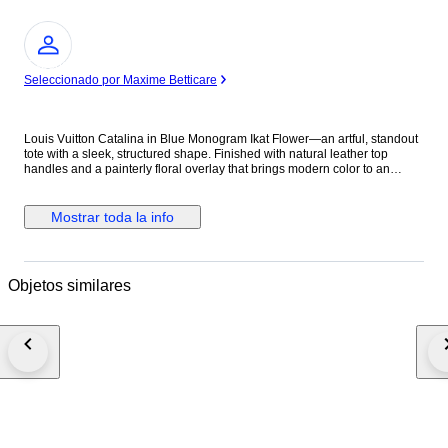
Experto
Seleccionado por Maxime Betticare
Louis Vuitton Catalina in Blue Monogram Ikat Flower—an artful, standout
tote with a sleek, structured shape. Finished with natural leather top
handles and a painterly floral overlay that brings modern color to an
iconic monogram. Brand: Louis Vuitton Model: Catalina Size: GM Width:
26.5 cm Height: 33 cm Exterior Condition: Excellent Interior Condition:
Excellent Condition Details: The outside canvas is clean and beautiful, in
Mostrar toda la info
great condition, except some small rubbings. The cowhide leather
handles are firm, but has developed honey patina and has carcks. The
interior is in excellent condition. Date code: TR0133. Colour: Blue Interior
Colour: Blue Hardware Colour: Gold Material: Patent Leather Comes
Objetos similares
With: -