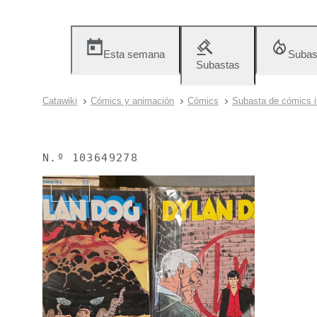
Esta semana
Subas
Subastas
Catawiki
Cómics y animación
Cómics
Subasta de cómics i
N.º
103649278
Vendido