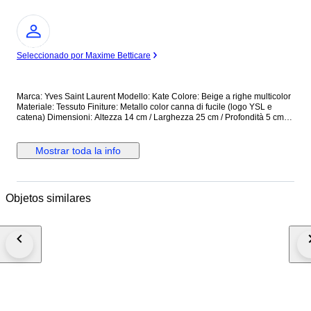
Experto
Seleccionado por Maxime Betticare
Marca: Yves Saint Laurent Modello: Kate Colore: Beige a righe multicolor
Materiale: Tessuto Finiture: Metallo color canna di fucile (logo YSL e
catena) Dimensioni: Altezza 14 cm / Larghezza 25 cm / Profondità 5 cm
Manici / Tracolla: Tracolla a catena, non regolabile Chiusura: Patta con
bottone a pressione Interno: Fodera in tessuto, una tasca interna
Condizioni: Usata in ottime condizioni Accessori inclusi: Dustbag Prodotto
Mostrar toda la info
in: Italia Borsa a spalla con struttura rigida e lavorazione in tessuto a righe
con motivo centrale decorativo. Logo YSL frontale in metallo. Interno
pulito con marchio impresso su etichetta in pelle. Design riconducibile
alla linea Kate in versione tessile. Modello iconico della maison, pratico e
Objetos similares
versatile per l'utilizzo quotidiano o serale. In ottime condizioni, spedizione
immediata e assicurata. RiF:EMGUA Vi preghiamo di visionare, al
momento della ricezione del pacco, la presenza di ammaccamenti, tagli
e/o rotture e, anche in caso di integrità del pacco, firmare con riserva di
controllo, fotografare il pacco prima e dopo l'apertura e conservare tutto
l'imballaggio per motivi assicurativi. State acquistando dal venditore
certificato OROCHIC - Italy. L'azienda è nata con la compravendita di
gioielli, si è estesa poi nel lusso vintage delle maggiori case di moda
internazionali, si prefigge di garantire alla propria clientela articoli
autenticati da un perito iscritto all'Albo degli esperti consulenti del
Tribunale di Cuneo, Italia. La policy aziendale accetta resi nei termini