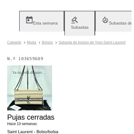
Esta semana
Subastas de
Subastas
Catawiki
Moda
Bolsos
Subasta de bolsos de Yves Saint Laurent
N.º
103659609
Ya no está disponible
Pujas cerradas
Hace 10 semanas
Saint Laurent - Bolso/bolsa