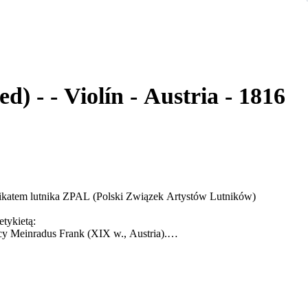
Meinradus Frank (certified) - - Violín - Austria - 1816
yfikatem lutnika ZPAL (Polski Związek Artystów Lutników)
tykietą:
y Meinradus Frank (XIX w., Austria).