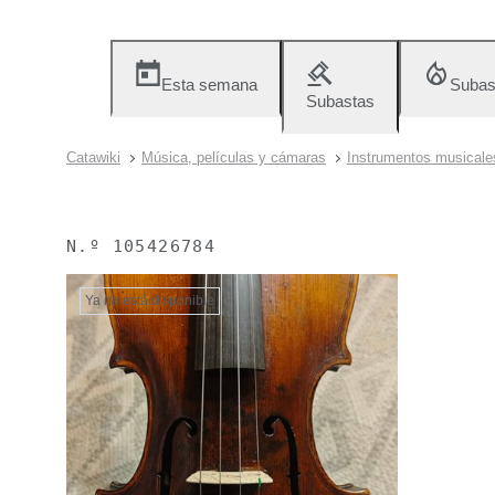
Esta semana
Subas
Subastas
Catawiki
Música, películas y cámaras
Instrumentos musicale
N.º
105426784
Ya no está disponible