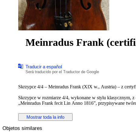
Traducir a español
Será traducido por el Traductor de Google
Skrzypce 4/4 – Meinradus Frank (XIX w., Austria) – z cert
Skrzypce w rozmiarze 4/4, wykonane w stylu klasycznym, z e
„Meinradus Frank fecit Lin Anno 1816”, przypisywane twórc
Materiały:
Mostrar toda la info
płyta wierzchnia: świerk
Objetos similares
płyta spodnia i boczki: jawor falisty
lakier: brązowy, cieniowany