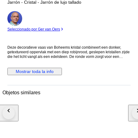
Jarrón - Cristal - Jarrón de lujo tallado
Experto
Seleccionado por Ger van Oers
Deze decoratieve vaas van Boheems kristal combineert een donker,
getextureerd oppervlak met een diep robijnrood, geslepen kristallen zijde
die het licht vangt als een edelsteen. De ronde vorm zorgt voor een
rustige, moderne basis, terwijl het gefacetteerde rode deel warmte en
dramatiek toevoegt. Mooi met enkele stelen, maar ook sterk als
zelfstandig kleuraccent. Gemaakt van hoogwaardig Boheems kristal.
Mostrar toda la info
Hoogte 20 cm. Gestempeld op de bodem. Een stijlvol designobject met
rijke uitstraling en galeriewaardig karakter. Zorgvuldig verpakt en volledig
verzekerd verzonden.
Objetos similares