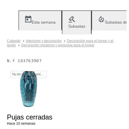
Esta semana
Subastas de
Subastas
Catawiki
Interiores y decoración
Decoración para el hogar y el
jardín
Decoración moderna y exclusiva para el hogar
N.º
103763907
Ya no está disponible
Pujas cerradas
Hace 10 semanas