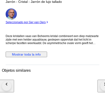
Jarrón - Cristal - Jarrón de lujo tallado
Experto
Seleccionado por Ger van Oers
Deze kristallen vaas van Boheems kristal combineert een diep matzwarte
zijde met een helder aquablauw, geslepen oppervlak dat het licht in
scherpe facetten weerkaatst. De asymmetrische ovale vorm geeft het
object een strakke, moderne uitstraling en maakt het tot een krachtig
statement, zowel met als zonder bloemen. Gemaakt van hoogwaardig
Boheems kristal. Hoogte 37 cm. Gemarkeerd op de bodem met het merk
Mostrar toda la info
Kristallin Bohême. Een luxe designobject met galeriewaardige uitstraling.
Zorgvuldig verpakt en volledig verzekerd verzonden.
Objetos similares