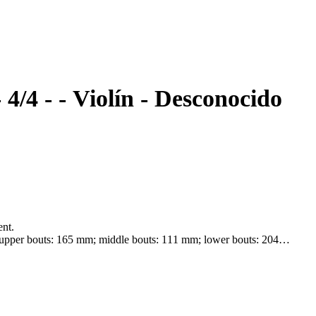
Lebelled Ettore Soffritti - 4/4 - - Violín - Desconocido
ent.
m, upper bouts: 165 mm; middle bouts: 111 mm; lower bouts: 204