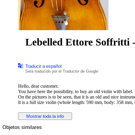
Traducir a español
Será traducido por el Traductor de Google
Hello, dear customer.
You have here the possibility, to buy an old violin with label.
On the pictures is to be seen, that it is an old and nice instrum
It is a full size violin (whole length: 590 mm, body: 358 m
mm) with label:
Mostrar toda la info
Ettore Soffritti
Premiato con Medaglie d'oro
Objetos similares
Vincitore del Concorao indetto dalla
Regia Accademia di Santa Cecilia in Roma 1923