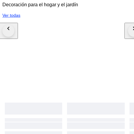
vintage wandkapstok, houten kapstok met hoedenplank, Scandinavische
Decoración para el hogar y el jardín
kapstok, retro hal kapstok, vintage garderobe wand, teak stijl kapstok,
kapstok met messing haken, mid century hal meubel, vintage entryway
Ver todas
rack, design wandkapstok hout, retro kapstok plank mid century kapstok,
vintage wall coat rack, jaren 50 kapstok, jaren 60 kapstok, eikenhouten
kapstok, vintage coat rack wood brass, mid century hallway rack, kapstok
met kledinghangers, vintage wooden hangers, mid century hallway
furniture, retro wandkapstok, design coat rack 1950s 1960s, vintage
entrance rack, mid century interior decor, retro kapstok set.