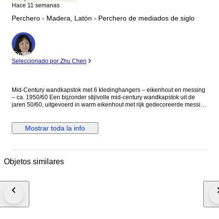
Hace 11 semanas
Perchero - Madera, Latón - Perchero de mediados de siglo
Experto
Seleccionado por Zhu Chen
Mid-Century wandkapstok met 6 kledinghangers – eikenhout en messing
– ca. 1950/60 Een bijzonder stijlvolle mid-century wandkapstok uit de
jaren 50/60, uitgevoerd in warm eikenhout met rijk gedecoreerde messing
kapstokhaken en zes bijpassende houten kledinghangers. Dit type
kapstok weerspiegelt perfect het design van het midden van de 20e
eeuw: functioneel, elegant en met aandacht voor ambachtelijke details.
Mostrar toda la info
De kapstok bestaat uit twee identieke wandpanelen van massief
eikenhout, elk voorzien van een decoratieve messing kapstokhaak met
dubbele functie: een bovenhaak voor jassen en een lagere haak voor
accessoires zoals hoeden, sjaals of tassen. De ornamentiek van het
Objetos similares
metaalwerk heeft een subtiele Art Nouveau / klassieke invloed, wat in de
jaren 50 en 60 vaak werd gecombineerd met de strakkere vormen van het
mid-century design. Bijzonder aan dit ensemble zijn de zes originele
houten kledinghangers, eveneens uitgevoerd in eikenhout en voorzien
van metalen ophanghaken. De brede vorm van de hangers is ontworpen
om jassen en colberts goed te ondersteunen zonder de schouders te
vervormen – een kenmerk dat vaak werd toegepast in
kwaliteitskapstokken uit het midden van de 20e eeuw. In de jaren 50 en