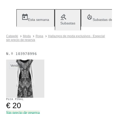
Esta semana
Subastas de
Subastas
Catawiki
Moda
Ropa
Hallazgos de moda exclusivos · Especial
sin precio de reserva
N.º
103978996
Vendido
PUJA FINAL
€ 20
Sin precio de reserva