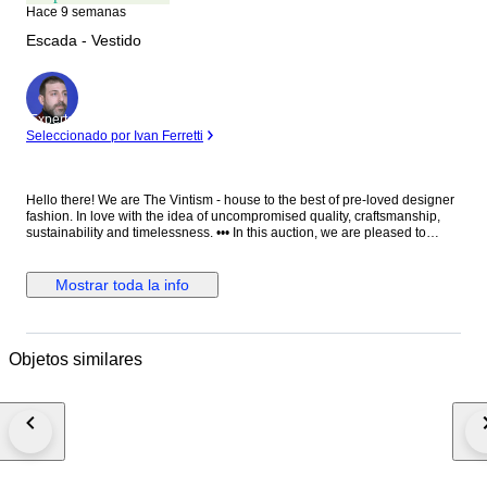
Hace 9 semanas
Escada - Vestido
Experto
Seleccionado por Ivan Ferretti
Hello there! We are The Vintism - house to the best of pre-loved designer
fashion. In love with the idea of uncompromised quality, craftsmanship,
sustainability and timelessness. ••• In this auction, we are pleased to
present: ● A beautifully tailored Escada jacquard knit dress in a timeless
black and white palette, featuring an intricate ornamental pattern that
elegantly contours the silhouette, complemented by a softly flared hem
Mostrar toda la info
and refined bateau neckline for a polished yet effortlessly wearable look.
● • Retail price: approx. €1.400,00. • Condition: Absolutely perfect, without
any signs of use. • Composition: The side tag has been removed, but it is
made from 90% viscose, 6% polyester, 4% polyamide (checked online). •
Objetos similares
Size: S on the tag - the knit is very elastic - EU 36 (check the
measurements please). • Measurements: Bust width 40-50 cm, waist
width 33-43 cm, hips width 44-54 cm, length 116 cm. ••• As a trusted
partner of Catawiki, we bring years of expertise in high-end e-commerce
to ensure authenticity and top-notch condition in every item. From
luxurious natural fabrics like cashmere and silk to impeccable quality, we
select pieces that transcend fleeting trends. Each item undergoes a
thorough preparing process before reaching you including a sanitation