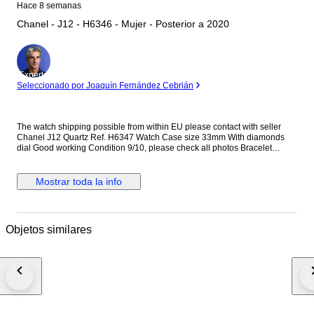
Hace 8 semanas
Chanel - J12 - H6346 - Mujer - Posterior a 2020
Experto
Seleccionado por Joaquín Fernández Cebrián
The watch shipping possible from within EU please contact with seller
Chanel J12 Quartz Ref. H6347 Watch Case size 33mm With diamonds
dial Good working Condition 9/10, please check all photos Bracelet
length is 14cm, not for big size, no extra links No box and papers
Mostrar toda la info
Objetos similares