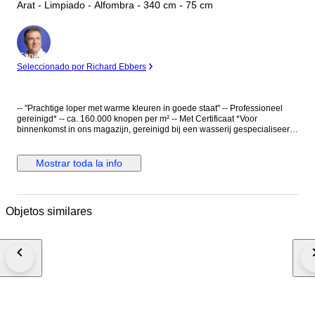
Arat - Limpiado - Alfombra - 340 cm - 75 cm
Experto
Seleccionado por Richard Ebbers
-- "Prachtige loper met warme kleuren in goede staat" -- Professioneel
gereinigd* -- ca. 160.000 knopen per m² -- Met Certificaat *Voor
binnenkomst in ons magazijn, gereinigd bij een wasserij gespecialiseerd
in handgeknoopte kleden, daarna niet meer gebruikt. Dit is een
handgeknoopt Oosters tapijt, gemaakt van duurzame, natuurlijke
materialen. De manier van knopen en diversiteit in patronen maken dit
Mostrar toda la info
kleed tot een unicum en benadrukken het authentieke en ambachtelijke
karakter. Het betreft hier een uitstekend gebruikstapijt met een extreem
lange levensduur. Dit is een gebruikt, gereinigd tapijt dat zo neergelegd
kan worden. Hoofdkleur: Rood Accentkleuren: Crème, mosterd, oudroze
Objetos similares
en bruin-, groen- en blauwtinten Bijzonderheden: Rijke abrash (onderling
natuurlijke kleurverschillen); Veel vleug; Mooi schoon en fris; Vol, dik en
dempend tapijt; Prachtige glans; Afhankelijk van de kijkhoek heeft dit
kleed een lichter en een donkere kant; Gesigneerd; Warme kleuren.
Gebruikssporen: - Bekijk de foto's voor uw eigen oordeel. Dit kleed wordt
aangetekend verzonden met track en trace. E676