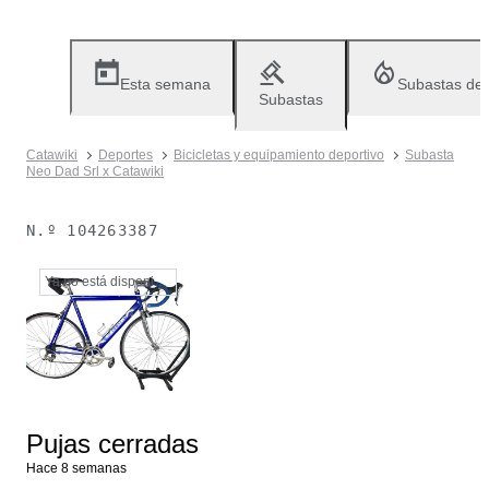
Esta semana
Subastas de
Subastas
Catawiki
Deportes
Bicicletas y equipamiento deportivo
Subasta
Neo Dad Srl x Catawiki
N.º
104263387
Ya no está disponible
Pujas cerradas
Hace 8 semanas