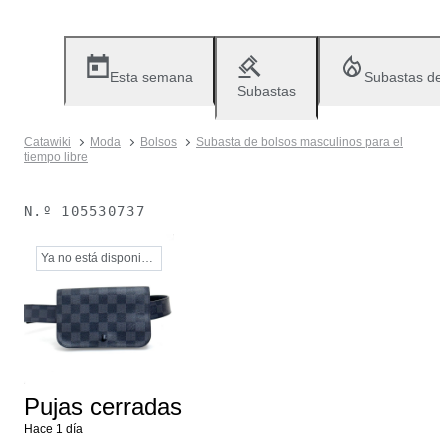
Esta semana
Subastas de
Subastas
Catawiki
Moda
Bolsos
Subasta de bolsos masculinos para el
tiempo libre
N.º
105530737
Ya no está disponible
Pujas cerradas
Hace 1 día