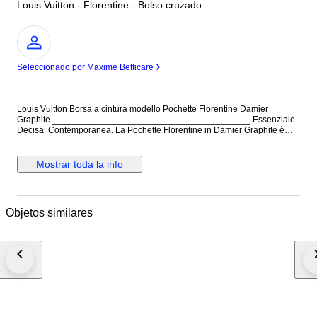
Louis Vuitton - Florentine - Bolso cruzado
Experto
Seleccionado por Maxime Betticare
Louis Vuitton Borsa a cintura modello Pochette Florentine Damier
Graphite ________________________________________ Essenziale.
Decisa. Contemporanea. La Pochette Florentine in Damier Graphite è
uno di quei pezzi che cambiano completamente l’atteggiamento di un
look. Minimal nella forma, potente nel carattere. Indossata in vita diventa
un dettaglio moda sofisticato. Portata leggermente laterale, sotto un
Mostrar toda la info
blazer, trasforma un outfit semplice in qualcosa di studiato. Il Damier
Graphite, più urbano e moderno rispetto al classico Monogram, la rende
perfetta anche su look maschili o genderless. Un accessorio intelligente:
compatto, funzionale, ma con una presenza forte.
Objetos similares
________________________________________ Caratteristiche
generali: • Sku: 6503B256 • Brand: Louis Vuitton • Made in: Spagna •
Codice di autenticità: CA4102 • Periodo di produzione: Anno 2012 •
Colore: Grigio/Nero • Materiale: Tela Rivestita • Dimensioni: L 17 cm × H
11 cm × P 3 cm – Lunghezza totale della cintura 107 cm • Condizioni:
Ottime • Corredo incluso: Dustbag VintageApt