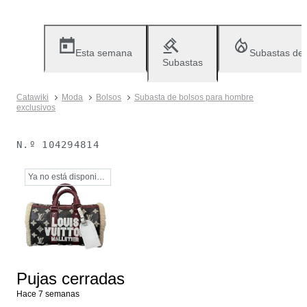
Esta semana
Subastas de
Subastas
Catawiki
Moda
Bolsos
Subasta de bolsos para hombre
exclusivos
N.º
104294814
Ya no está disponible
Pujas cerradas
Hace 7 semanas