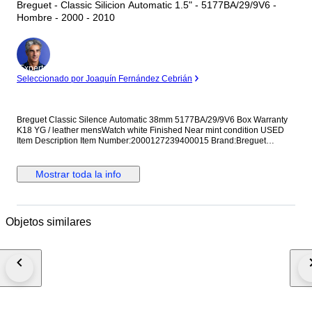
Breguet - Classic Silicion Automatic 1.5" - 5177BA/29/9V6 -
Hombre - 2000 - 2010
Experto
Seleccionado por Joaquín Fernández Cebrián
Breguet Classic Silence Automatic 38mm 5177BA/29/9V6 Box Warranty
K18 YG / leather mensWatch white Finished Near mint condition USED
Item Description Item Number:2000127239400015 Brand:Breguet
Product Name:Classic Silence Automatic 38mm Model
Number:5177BA/29/9V6 Material:K18 YG / leather Case Material:Yellow
Gold Belt Material:leather Mechanism:Mechanical Automatic
Mostrar toda la info
Weight:62.8g Case Diameter(H):About 38mm Case Diameter(W):About
38mm Dial:white Date of Purchase:2017/07 Accessories:Box Warranty
Maintenance:Finished Degree:Rank SA Price including tax:3,113,000 yen
Description of Item: This model showcases Breguet's traditional white
Objetos similares
enamel dial and coin-edge case, demonstrating the company's
unwavering commitment to its craftsmanship. Commodity Condition: Very
beautiful item. The band is in good condition. K18YG buckle. NEW : Brand
new stuff. UNUSED : Unpacked or never used stuff SA : Almost close to
new and looks like never used A : A little scratch or stain can be seen but
still high quality. AB : Looks like a little used but still very few scratch and
stain, and really good condition. B : Looks like used and some scratch
and stain can be seen but no issue at using it. BC : Looks like actually
used. Scratch and stain can be seen at some level. C : Looks like heavily