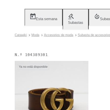
Esta semana
Subas
Subastas
Catawiki
Moda
Accesorios de moda
Subasta de accesorio
N.º
104389301
Ya no está disponible