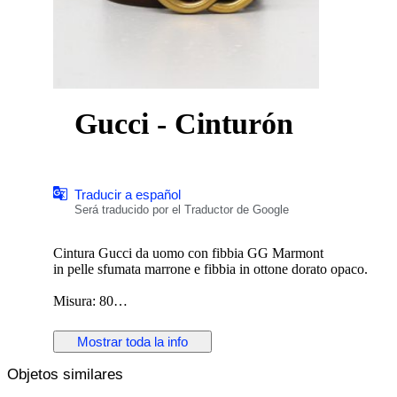
Gucci - Cinturón
Traducir a español
Será traducido por el Traductor de Google
Cintura Gucci da uomo con fibbia GG Marmont
in pelle sfumata marrone e fibbia in ottone dorato opaco.
Misura: 80
Altezza: 4 cm
Made in Italy.
Mostrar toda la info
Nuova, mai utilizzata.
Objetos similares
Tutti i dettagli sono come da foto.
Condizione: 10/10