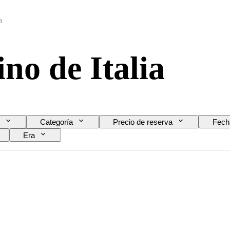
a
no de Italia
Categoría
Precio de reserva
Fech
Era