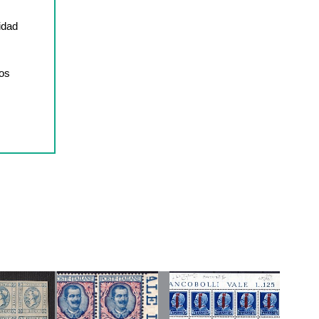
idad
los