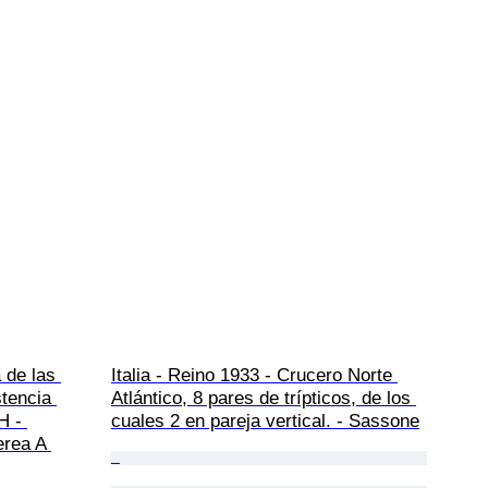
 de las 
Italia - Reino 1933 - Crucero Norte 
tencia 
Atlántico, 8 pares de trípticos, de los 
H - 
cuales 2 en pareja vertical. - Sassone
rea A 