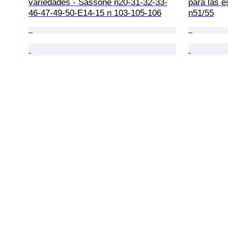
variedades - Sassone n20-31-32-33-
para las 
46-47-49-50-E14-15 n 103-105-106
n51/55