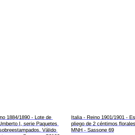
eino 1884/1890 - Lote de 
Italia - Reino 1901/1901 - E
Umberto I, serie Paquetes 
pliego de 2 céntimos florale
 sobreestampados. Válido 
MNH - Sassone 69