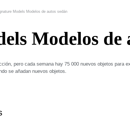
gnature Models Modelos de autos sedán
els Modelos de 
cción, pero cada semana hay 75 000 nuevos objetos para ex
uando se añadan nuevos objetos.
s