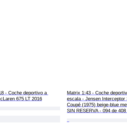
18 - Coche deportivo a 
Matrix 1:43 - Coche deportiv
McLaren 675 LT 2016
escala - Jensen Interceptor S
Coupé (1975) beige-blue meta
SIN RESERVA - 094 de 408 