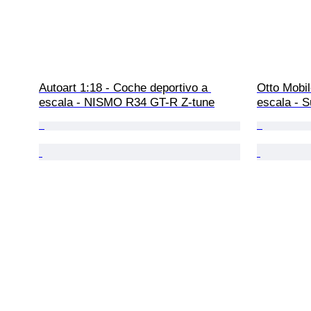
Autoart 1:18 - Coche deportivo a 
Otto Mobil
escala - NISMO R34 GT-R Z-tune
escala - S