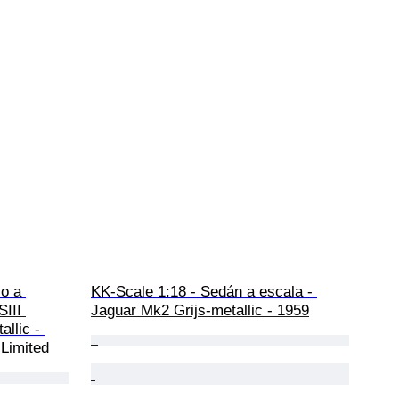
o a 
KK-Scale 1:18 - Sedán a escala - 
III 
Jaguar Mk2 Grijs-metallic - 1959
llic - 
Limited