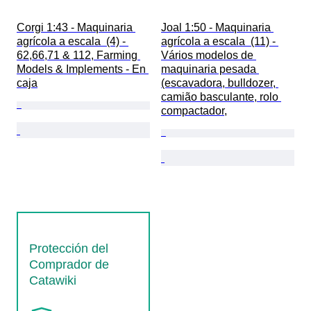
Corgi 1:43 - Maquinaria 
Joal 1:50 - Maquinaria 
agrícola a escala  (4) - 
agrícola a escala  (11) - 
62,66,71 & 112, Farming 
Vários modelos de 
Models & Implements - En 
maquinaria pesada 
caja
(escavadora, bulldozer, 
camião basculante, rolo 
compactador,
Protección del
Comprador de
Catawiki