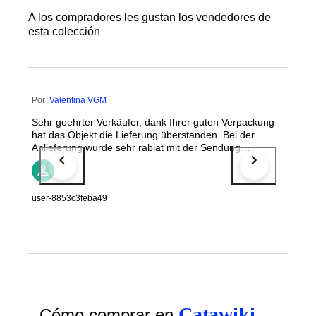
A los compradores les gustan los vendedores de
esta colección
Por
Valentina VGM
Sehr geehrter Verkäufer, dank Ihrer guten Verpackung
hat das Objekt die Lieferung überstanden. Bei der
Anlieferung wurde sehr rabiat mit der Sendung
umgegangen. dpd kann man nicht empfehlen.
user-8853c3feba49
Catawiki
Cómo comprar en