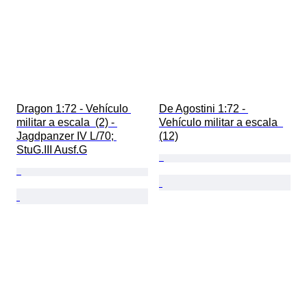
Dragon 1:72 - Vehículo 
De Agostini 1:72 - 
militar a escala  (2) - 
Vehículo militar a escala  
Jagdpanzer IV L/70; 
(12)
StuG.III Ausf.G