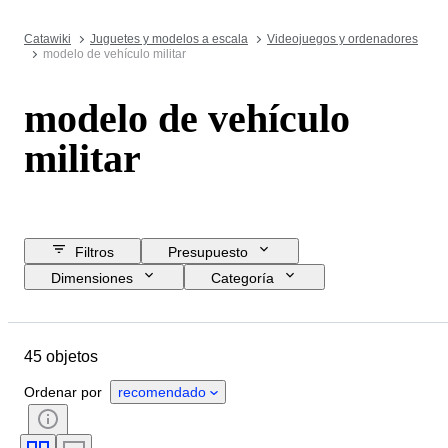
Catawiki
Juguetes y modelos a escala
Videojuegos y ordenadores
modelo de vehículo militar
modelo de vehículo
militar
Filtros
Presupuesto
Dimensiones
Categoría
Precio de reserva
Fecha final
Ubicación
Marca
Objeto
45 objetos
Material
Estado
Accesorios
Período
Color
Escala
Ordenar por
recomendado
Era