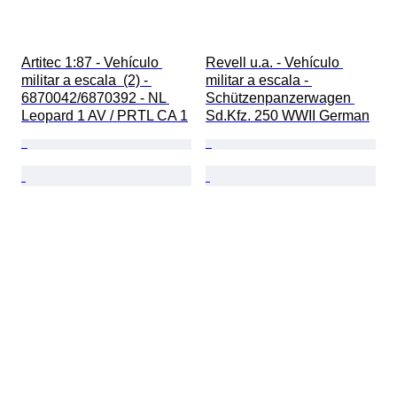
Artitec 1:87 - Vehículo 
Revell u.a. - Vehículo 
militar a escala  (2) - 
militar a escala - 
6870042/6870392 - NL 
Schützenpanzerwagen 
Leopard 1 AV / PRTL CA 1
Sd.Kfz. 250 WWII German