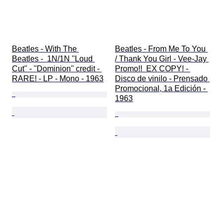
Beatles - With The 
Beatles - From Me To You 
Beatles -  1N/1N ''Loud 
/ Thank You Girl - Vee-Jay 
Cut'' - ''Dominion'' credit - 
Promo!!  EX COPY! - 
RARE! - LP - Mono - 1963
Disco de vinilo - Prensado 
Promocional, 1a Edición - 
1963