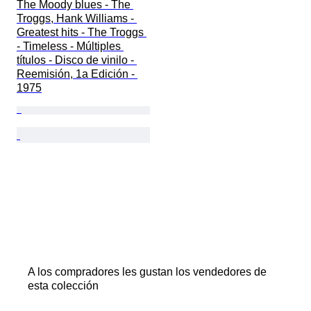
The Moody blues - The 
Troggs, Hank Williams - 
Greatest hits - The Troggs 
- Timeless - Múltiples 
títulos - Disco de vinilo - 
Reemisión, 1a Edición - 
1975
A los compradores les gustan los vendedores de
esta colección