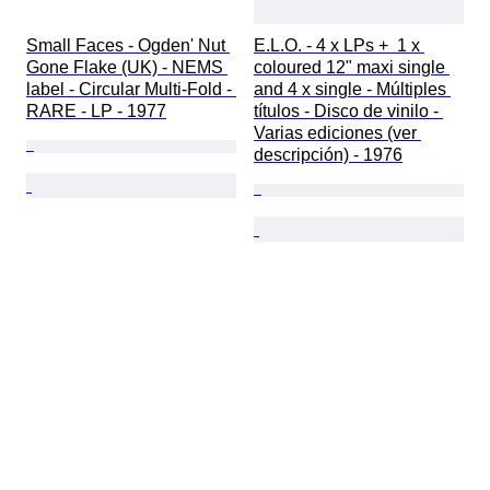
Small Faces - Ogden' Nut 
E.L.O. - 4 x LPs +  1 x 
Gone Flake (UK) - NEMS 
coloured 12" maxi single 
label - Circular Multi-Fold - 
and 4 x single - Múltiples 
RARE - LP - 1977
títulos - Disco de vinilo - 
Varias ediciones (ver 
descripción) - 1976