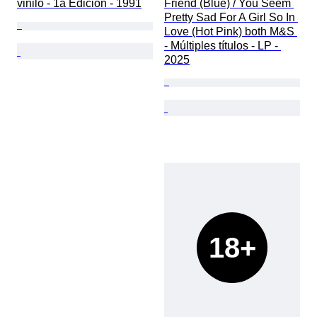
vinilo - 1a Edición - 1991
Friend (Blue) / You Seem 
Pretty Sad For A Girl So In 
Love (Hot Pink) both M&S 
- Múltiples títulos - LP - 
2025
18+