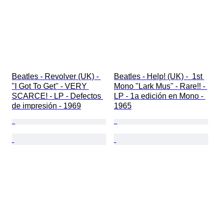
Beatles - Revolver (UK) - 
Beatles - Help! (UK) -  1st 
"I Got To Get'' - VERY 
Mono "Lark Mus'' - Rare!! - 
SCARCE! - LP - Defectos 
LP - 1a edición en Mono - 
de impresión - 1969
1965