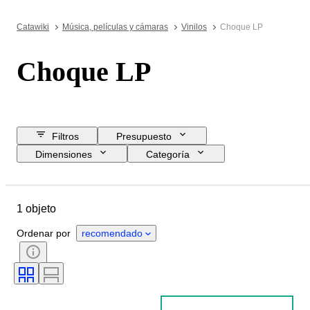
Catawiki
Música, películas y cámaras
Vinilos
Choque LP
Choque LP
Filtros
Presupuesto
Dimensiones
Categoría
Precio de reserva
Comprar ya
Fecha final
Ubicación
1 objeto
Objeto
País de origen
Estado
Género artístico
Ordenar por
recomendado
Pulsando
sello discográfico
Era