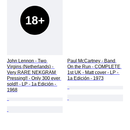
18+
John Lennon - Two 
Paul McCartney - Band 
Virgins (Netherlands) - 
On the Run - COMPLETE 
Very RARE NEKGRAM 
1st UK - Matt cover - LP - 
Pressing!! - Only 300 ever 
1a Edición - 1973
sold!! - LP - 1a Edición - 
1968