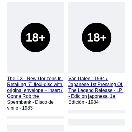
18+
18+
The EX - New Horizons In 
Van Halen - 1984 / 
Retailing  7" flexi-disc with 
Japanese 1st Pressing Of 
original envelope + insert / 
The Legend Release - LP 
Gonna Rob the 
- Edición japonesa, 1a 
Spermbank - Disco de 
Edición - 1984
vinilo - 1983