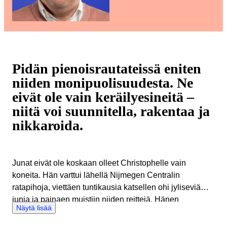
Pidän pienoisrautateissä eniten
niiden monipuolisuudesta. Ne
eivät ole vain keräilyesineitä –
niitä voi suunnitella, rakentaa ja
nikkaroida.
Junat eivät ole koskaan olleet Christophelle vain
koneita. Hän varttui lähellä Nijmegen Centralin
ratapihoja, viettäen tuntikausia katsellen ohi jyliseviä
junia ja painaen muistiin niiden reittejä. Hänen
Näytä lisää
isoisänsä ruokki tätä ihastusta viikoittaisilla kävelyillä
asemalle, jota seurasi pieni huoltoasemalta ostettu