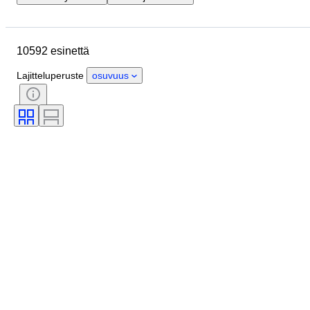
Lopetuspäivämäärä
Sijainti
Merkki
Kotelon halkaisija
10592 esinettä
Rannekkeen leveys
Esine
Alkuperämaa
Materiaali
Lajitteluperuste
osuvuus
Sukupuoli
Kunto
Ajanjakso
Sertifiointi
Aihe
Tyylisuuntaus
Sidonta
Painos
Kieli
Väri
Rannekellon liike
Aikakausi
Kellon rannekkeen materiaali
Esineen koko
Timantin tyyppi
Malli