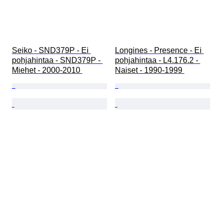
Seiko - SND379P - Ei 
Longines - Presence - Ei 
pohjahintaa - SND379P - 
pohjahintaa - L4.176.2 - 
Miehet - 2000-2010 
Naiset - 1990-1999 