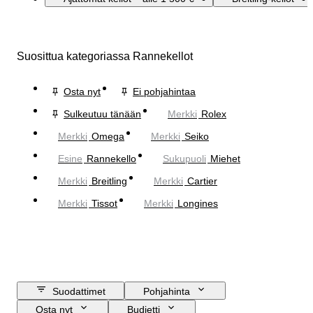
Suosittua kategoriassa Rannekellot
Osta nyt
Ei pohjahintaa
Sulkeutuu tänään
Merkki
Rolex
Merkki
Omega
Merkki
Seiko
Esine
Rannekello
Sukupuoli
Miehet
Merkki
Breitling
Merkki
Cartier
Merkki
Tissot
Merkki
Longines
Suodattimet
Pohjahinta
Osta nyt
Budjetti