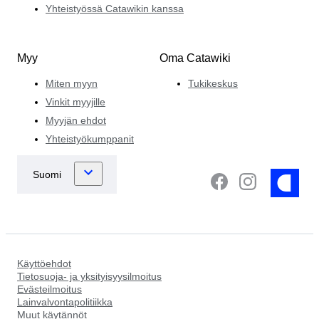
Yhteistyössä Catawikin kanssa
Myy
Oma Catawiki
Miten myyn
Tukikeskus
Vinkit myyjille
Myyjän ehdot
Yhteistyökumppanit
Käyttöehdot
Tietosuoja- ja yksityisyysilmoitus
Evästeilmoitus
Lainvalvontapolitiikka
Muut käytännöt