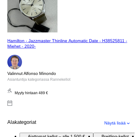
Hamilton - Jazzmaster Thinline Automatic Date - H38525811 -
Miehet - 2020-
Valinnut Alfonso Minondo
Asiantuntija kategoriassa Rannekellot
Myyty hintaan
489 €
Alakategoriat
Näytä lisää
Ajattomat kellot – alle 1 500 €
Breitling-kellot