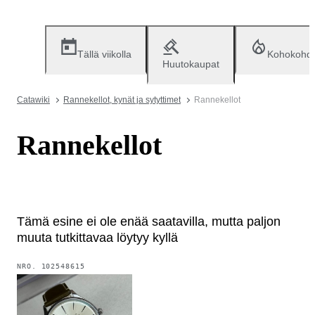
Tällä viikolla
Kohokohd
Huutokaupat
Catawiki
Rannekellot, kynät ja sytyttimet
Rannekellot
Rannekellot
Tämä esine ei ole enää saatavilla, mutta paljon
muuta tutkittavaa löytyy kyllä
NRO.
102548615