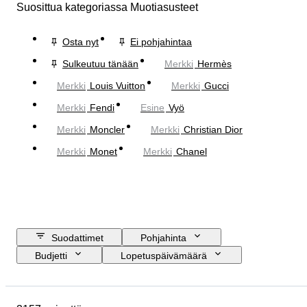
Suosittua kategoriassa Muotiasusteet
Osta nyt
Ei pohjahintaa
Sulkeutuu tänään
Merkki
Hermès
Merkki
Louis Vuitton
Merkki
Gucci
Merkki
Fendi
Esine
Vyö
Merkki
Moncler
Merkki
Christian Dior
Merkki
Monet
Merkki
Chanel
Suodattimet
Pohjahinta
Budjetti
Lopetuspäivämäärä
Sijainti
Mitat
Merkki
Esine
Alkuperämaa