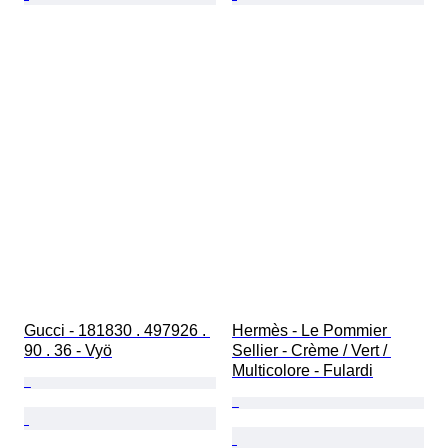
Gucci - 181830 . 497926 . 
Hermès - Le Pommier 
90 . 36 - Vyö
Sellier - Crème / Vert / 
Multicolore - Fulardi