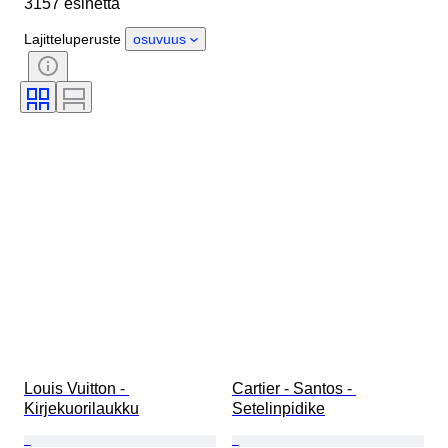
3157 esinettä
Materiaali
Sukupuoli
Kunto
Ajanjakso
Kivi
Sertifiointi
Lajitteluperuste
osuvuus
Hienous
Tyylisuuntaus
Väri
Vaatekoko
Leikkaus
Esineen koko
Kuosi
Mukana asusteet
Timantin tyyppi
Size
Alkuperäinen / kopio
Aikakausi
Malli
Louis Vuitton - 
Cartier - Santos - 
Kirjekuorilaukku
Setelinpidike