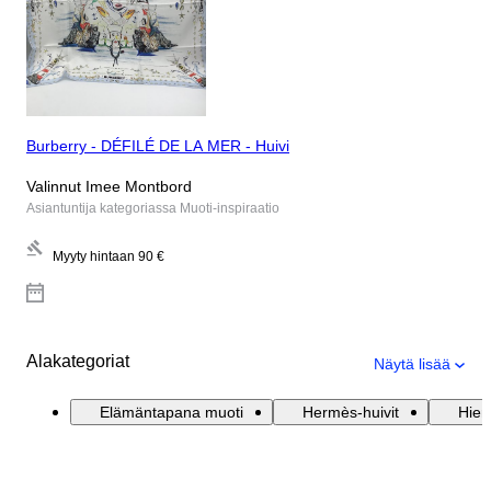
Burberry - DÉFILÉ DE LA MER - Huivi
Valinnut Imee Montbord
Asiantuntija kategoriassa Muoti-inspiraatio
Myyty hintaan
90 €
Alakategoriat
Näytä lisää
Elämäntapana muoti
Hermès-huivit
Hien