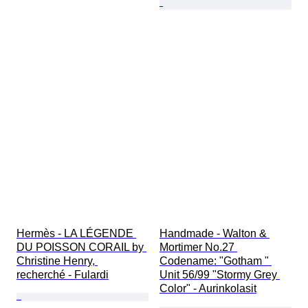
Hermès - LA LÉGENDE 
Handmade - Walton & 
DU POISSON CORAIL by 
Mortimer No.27 
Christine Henry, 
Codename: "Gotham " 
recherché - Fulardi
Unit 56/99 "Stormy Grey 
Color" - Aurinkolasit