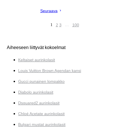
Seuraava
1
2
3
…
100
Aiheeseen liittyvät kokoelmat
Keltaiset aurinkolasit
Louis Vuitton Brown Agendan kansi
Gucci punainen lompakko
Diabolo aurinkolasit
Dsquared2 aurinkolasit
Chloé Acetate aurinkolasit
Bulgari mustat aurinkolasit