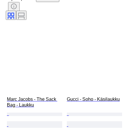
Väri
Mukana asusteet
Kuosi
Aikakausi
Esineen koko
Malli
Kengänkoko
Marc Jacobs - The Sack 
Gucci - Soho - Käsilaukku
Bag - Laukku