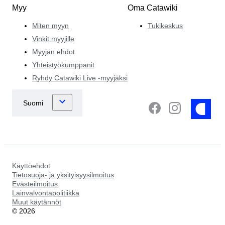
Myy
Oma Catawiki
Miten myyn
Tukikeskus
Vinkit myyjille
Myyjän ehdot
Yhteistyökumppanit
Ryhdy Catawiki Live -myyjäksi
Käyttöehdot
Tietosuoja- ja yksityisyysilmoitus
Evästeilmoitus
Lainvalvontapolitiikka
Muut käytännöt
©
2026