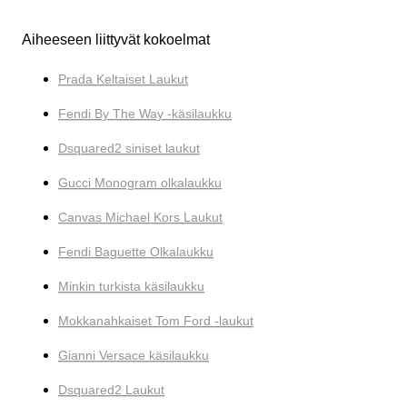
Aiheeseen liittyvät kokoelmat
Prada Keltaiset Laukut
Fendi By The Way -käsilaukku
Dsquared2 siniset laukut
Gucci Monogram olkalaukku
Canvas Michael Kors Laukut
Fendi Baguette Olkalaukku
Minkin turkista käsilaukku
Mokkanahkaiset Tom Ford -laukut
Gianni Versace käsilaukku
Dsquared2 Laukut