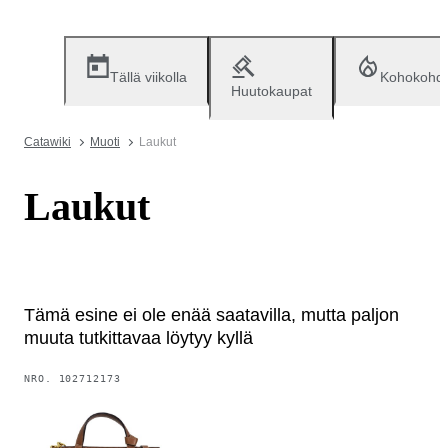
Tällä viikolla
Kohokohd
Huutokaupat
Catawiki
Muoti
Laukut
Laukut
Tämä esine ei ole enää saatavilla, mutta paljon
muuta tutkittavaa löytyy kyllä
NRO.
102712173