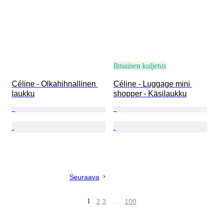
Ilmainen kuljetus
Céline - Olkahihnallinen 
Céline - Luggage mini 
laukku
shopper - Käsilaukku
Seuraava
1
2
3
…
100