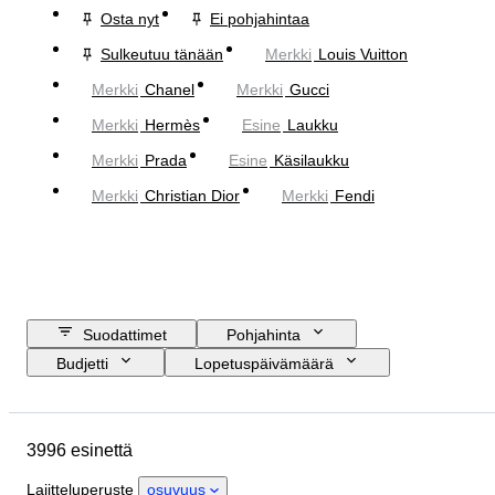
Osta nyt
Ei pohjahintaa
Sulkeutuu tänään
Merkki
Louis Vuitton
Merkki
Chanel
Merkki
Gucci
Merkki
Hermès
Esine
Laukku
Merkki
Prada
Esine
Käsilaukku
Merkki
Christian Dior
Merkki
Fendi
Suodattimet
Pohjahinta
Budjetti
Lopetuspäivämäärä
Sijainti
Mitat
Merkki
Vaatekoko
Esine
3996 esinettä
Alkuperämaa
Materiaali
Sukupuoli
Kunto
Sertifiointi
Lajitteluperuste
osuvuus