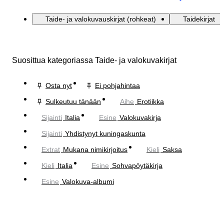
Taide- ja valokuvauskirjat (rohkeat)
Taidekirjat
Suosittua kategoriassa Taide- ja valokuvakirjat
Osta nyt
Ei pohjahintaa
Sulkeutuu tänään
Aihe
Erotiikka
Sijainti
Italia
Esine
Valokuvakirja
Sijainti
Yhdistynyt kuningaskunta
Extrat
Mukana nimikirjoitus
Kieli
Saksa
Kieli
Italia
Esine
Sohvapöytäkirja
Esine
Valokuva-albumi