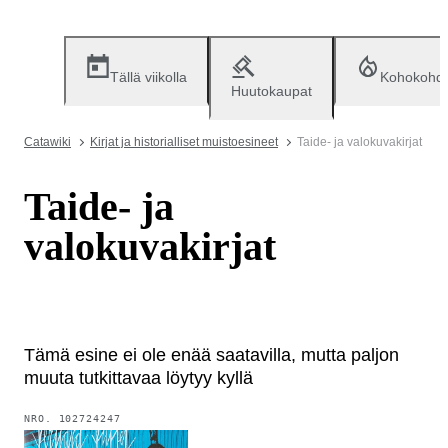
Tällä viikolla
Kohokohd
Huutokaupat
Catawiki
Kirjat ja historialliset muistoesineet
Taide- ja valokuvakirjat
Taide- ja
valokuvakirjat
Tämä esine ei ole enää saatavilla, mutta paljon
muuta tutkittavaa löytyy kyllä
NRO.
102724247