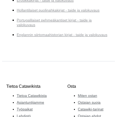
Erotiikkakirjat - taide ja valokuvaus
Hollantilaiset puolinahkakirjat - taide ja valokuvaus
Portugalilaiset pehmeäkantiset kirjat - taide ja
valokuvaus
Englannin siirtomaahistorian kirjat - taide ja valokuvaus
Tietoa Catawikista
Osta
Tietoa Catawikista
Miten ostan
Asiantuntijamme
Ostajan suoja
Työpaikat
Catawiki-tarinat
Lehdistö
Ostajan ehdot