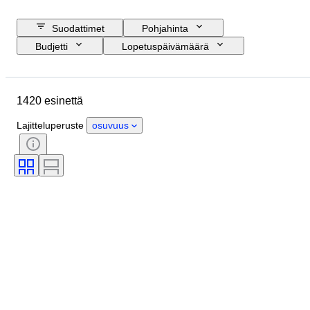
Suodattimet
Pohjahinta
Budjetti
Lopetuspäivämäärä
Sijainti
Merkki
Esine
Alkuperämaa
Materiaali
1420 esinettä
Kunto
Extrat
Ajanjakso
Aihe
Tyylisuuntaus
Lajitteluperuste
osuvuus
Tekniikka
Allekirjoitus
Sidonta
Painos
Kieli
Väri
Taiteilija
Myyjä
Aikakausi
Alkuperäinen / kopio
Asevoimien Organizaatio
Urheilu
Tekijä