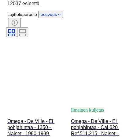
12037 esinettä
Esine
Alkuperämaa
Materiaali
Sukupuoli
Kunto
Lajitteluperuste
osuvuus
Ajanjakso
Sertifiointi
Aihe
Painos
Kieli
Väri
Rannekellon liike
Kellon rannekkeen materiaali
Aikakausi
Tehoreservi
Soittokello
Alkuperäinen / kopio
Autoiluesineen tyyppi
Malli
Ilmainen kuljetus
Omega - De Ville - Ei 
Omega - De Ville - Ei 
pohjahintaa - 1350 - 
pohjahintaa - Cal.620 
Naiset - 1980-1989 
Ref.511.215 - Naiset - 