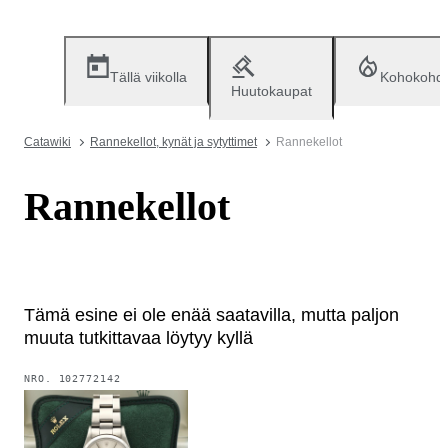
Tällä viikolla
Kohokohd
Huutokaupat
Catawiki
Rannekellot, kynät ja sytyttimet
Rannekellot
Rannekellot
Tämä esine ei ole enää saatavilla, mutta paljon
muuta tutkittavaa löytyy kyllä
NRO.
102772142