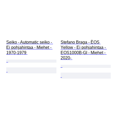
Seiko - Automatic seiko - 
Stefano Braga - ÈOS 
Ei pohjahintaa - Miehet - 
Yellow - Ei pohjahintaa - 
1970-1979 
EOS1000B-GI - Miehet - 
2020- 