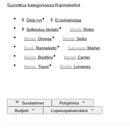
Suosittua kategoriassa Rannekellot
Osta nyt
Ei pohjahintaa
Sulkeutuu tänään
Merkki
Rolex
Merkki
Omega
Merkki
Seiko
Esine
Rannekello
Sukupuoli
Miehet
Merkki
Breitling
Merkki
Cartier
Merkki
Tissot
Merkki
Longines
Suodattimet
Pohjahinta
Budjetti
Lopetuspäivämäärä
Sijainti
Merkki
Kotelon halkaisija
Rannekkeen leveys