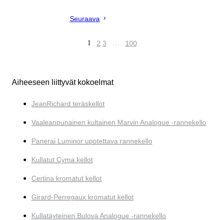
Seuraava
1
2
3
…
100
Aiheeseen liittyvät kokoelmat
JeanRichard teräskellot
Vaaleanpunainen kultainen Marvin Analogue -rannekello
Panerai Luminor upotettava rannekello
Kullatut Cyma kellot
Certina kromatut kellot
Girard-Perregaux kromatut kellot
Kullatäyteinen Bulova Analogue -rannekello