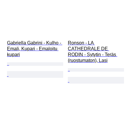
Gabriella Gabrini - Kulho - 
Ronson - LA 
Emali, Kupari - Emaloitu 
CATHEDRALE DE 
kupari
RODIN - Sytytin - Teräs 
(ruostumaton), Lasi