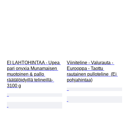
EI LAHTOHINTAA - Upea 
Viiniteline - Valurauta - 
pari onyxia Munamaisen 
Eurooppa - Taottu 
muotoinen & pallo 
rautainen pulloteline  (Ei 
räätälöidyillä telineillä- 
pohjahintaa)
3100 g