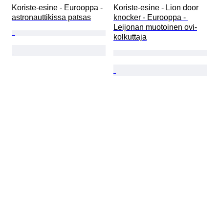
Koriste-esine - Eurooppa - 
Koriste-esine - Lion door 
astronauttikissa patsas
knocker - Eurooppa - 
Leijonan muotoinen ovi-
kolkuttaja