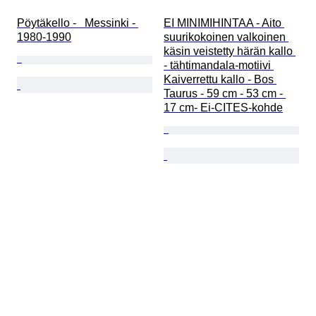
Pöytäkello -   Messinki - 
EI MINIMIHINTAA - Aito 
1980-1990
suurikokoinen valkoinen 
käsin veistetty härän kallo 
- tähtimandala-motiivi 
Kaiverrettu kallo - Bos 
Taurus - 59 cm - 53 cm - 
17 cm- Ei-CITES-kohde