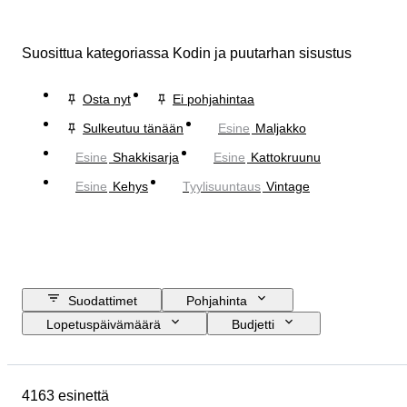
Suosittua kategoriassa Kodin ja puutarhan sisustus
Osta nyt
Ei pohjahintaa
Sulkeutuu tänään
Esine
Maljakko
Esine
Shakkisarja
Esine
Kattokruunu
Esine
Kehys
Tyylisuuntaus
Vintage
Suodattimet
Pohjahinta
Lopetuspäivämäärä
Budjetti
Sijainti
Koko
Mitat
Merkki
Esine
Alkuperämaa
4163 esinettä
Materiaali
Sukupuoli
Kunto