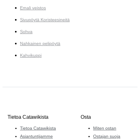
Emali veistos
Sivupöytä Koristeesineitä
Sohva
Nahkainen pelipöytä
Kahvikuppi
Tietoa Catawikista
Osta
Tietoa Catawikista
Miten ostan
Asiantuntijamme
Ostajan suoja