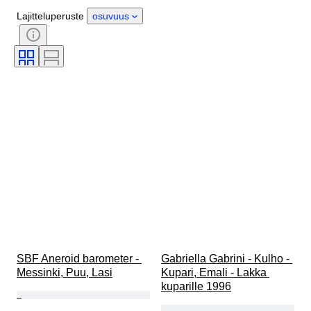
Ajanjakso
Sertifiointi
Lajitteluperuste
osuvuus
Tyylisuuntaus
Tekniikka
Allekirjoitus
Väri
Rannekellon liike
Alkuperäinen / kopio
Aikakausi
Kasvutyyli
Tehoreservi
Myyjä
Soittokello
Hoito
Näytekappale
SBF Aneroid barometer - 
Gabriella Gabrini - Kulho - 
Messinki, Puu, Lasi
Kupari, Emali - Lakka 
kuparille 1996