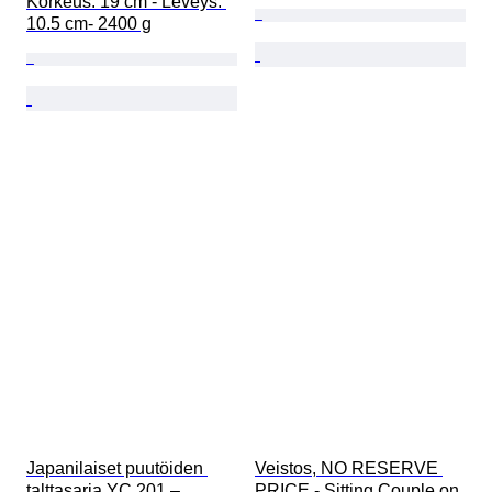
Korkeus: 19 cm - Leveys: 
10.5 cm- 2400 g
Japanilaiset puutöiden 
Veistos, NO RESERVE 
talttasarja YC 201 – 
PRICE - Sitting Couple on 