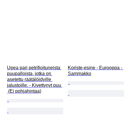
Upea pari petrifioituneista 
Koriste-esine - Eurooppa - 
puupalloista, jotka on 
Sammakko
asetettu räätälöidyille 
jalustoille. - Kivettynyt puu 
 (Ei pohjahintaa)