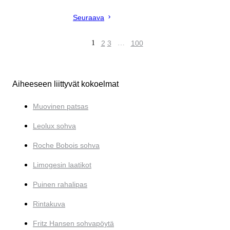
Seuraava
1
2
3
…
100
Aiheeseen liittyvät kokoelmat
Muovinen patsas
Leolux sohva
Roche Bobois sohva
Limogesin laatikot
Puinen rahalipas
Rintakuva
Fritz Hansen sohvapöytä