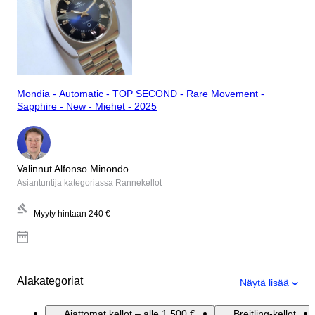
Mondia - Automatic - TOP SECOND - Rare Movement -
Sapphire - New - Miehet - 2025
Valinnut Alfonso Minondo
Asiantuntija kategoriassa Rannekellot
Myyty hintaan
240 €
Alakategoriat
Näytä lisää
Ajattomat kellot – alle 1 500 €
Breitling-kellot