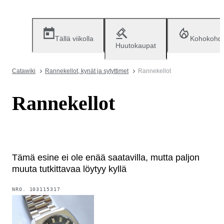
Tällä viikolla
Kohokohd
Huutokaupat
Catawiki
Rannekellot, kynät ja sytyttimet
Rannekellot
Rannekellot
Tämä esine ei ole enää saatavilla, mutta paljon
muuta tutkittavaa löytyy kyllä
NRO.
103115317