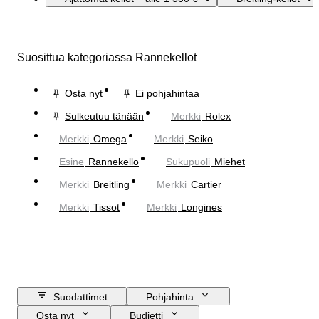
Suosittua kategoriassa Rannekellot
Osta nyt
Ei pohjahintaa
Sulkeutuu tänään
Merkki
Rolex
Merkki
Omega
Merkki
Seiko
Esine
Rannekello
Sukupuoli
Miehet
Merkki
Breitling
Merkki
Cartier
Merkki
Tissot
Merkki
Longines
Suodattimet
Pohjahinta
Osta nyt
Budjetti