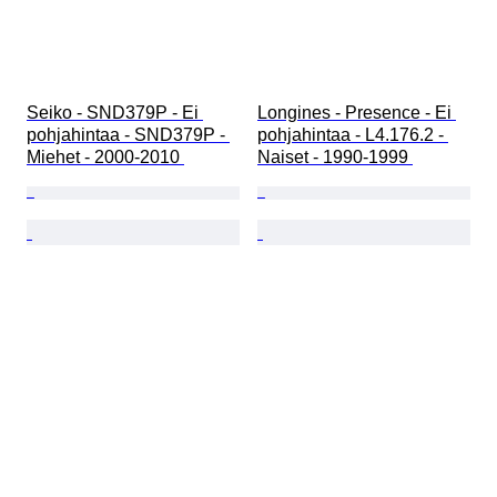
Seiko - SND379P - Ei 
Longines - Presence - Ei 
pohjahintaa - SND379P - 
pohjahintaa - L4.176.2 - 
Miehet - 2000-2010 
Naiset - 1990-1999 