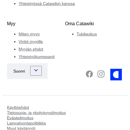
Yhteistyössä Catawikin kanssa
Myy
Oma Catawiki
Miten myyn
Tukikeskus
Vinkit myyjille
Myyjän ehdot
Yhteistyökumppanit
Käyttöehdot
Tietosuoja- ja yksityisyysilmoitus
Evästeilmoitus
Lainvalvontapolitiikka
Muut käytännöt