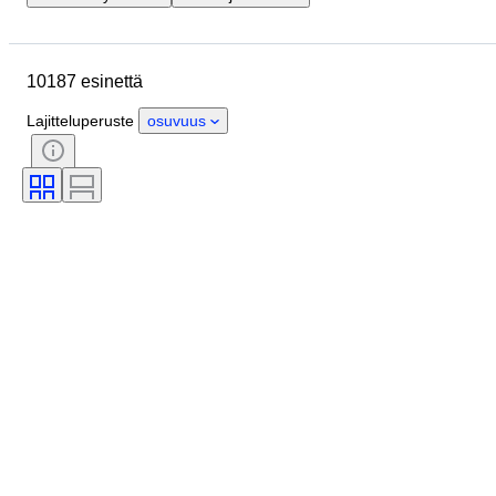
Lopetuspäivämäärä
Sijainti
Merkki
Kotelon halkaisija
10187 esinettä
Rannekkeen leveys
Esine
Alkuperämaa
Materiaali
Lajitteluperuste
osuvuus
Sukupuoli
Kunto
Ajanjakso
Sertifiointi
Aihe
Tyylisuuntaus
Sidonta
Painos
Kieli
Väri
Rannekellon liike
Aikakausi
Kellon rannekkeen materiaali
Esineen koko
Timantin tyyppi
Malli